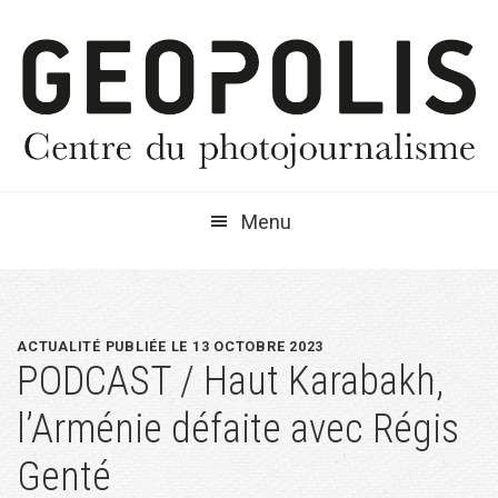
Passer
Passer
Passer
à
au
à
la
contenu
la
navigation
principal
barre
principale
latérale
principale
Menu
ACTUALITÉ PUBLIÉE LE 13 OCTOBRE 2023
PODCAST / Haut Karabakh,
l’Arménie défaite avec Régis
Genté