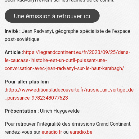
Une émission à retrouver ici
Invité :
Jean Radvanyi, géographe spécialiste de l’espace
post-soviétique
Article :
https://legrandcontinent.eu/fr/2023/09/25/dans-
le-caucase-lhistoire-est-un-outil-puissant-une-
conversation-avec-jean-radvanyi-sur-le-haut-karabagh/
Pour aller plus loin
:
https://www.editionsladecouverte.fr/russie_un_vertige_de
_puissance-9782348077623
Présentation :
Ulrich Huygevelde
Pour retrouver l’intégralité des émissions Grand Continent,
rendez-vous sur
euradio.fr
ou
euradio.be