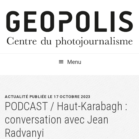
Passer
Passer
Passer
à
au
à
la
contenu
la
navigation
principal
barre
principale
latérale
principale
Menu
ACTUALITÉ PUBLIÉE LE 17 OCTOBRE 2023
PODCAST / Haut-Karabagh :
conversation avec Jean
Radvanyi