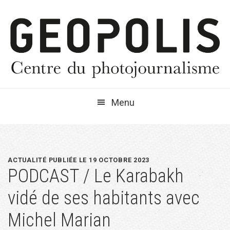
Passer
Passer
Passer
à
au
à
la
contenu
la
navigation
principal
barre
principale
latérale
principale
Menu
ACTUALITÉ PUBLIÉE LE 19 OCTOBRE 2023
PODCAST / Le Karabakh
vidé de ses habitants avec
Michel Marian