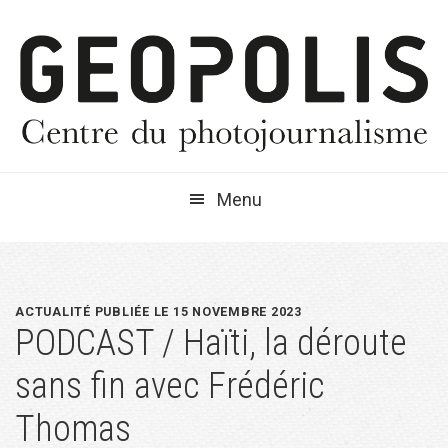
Passer
Passer
Passer
à
au
à
la
contenu
la
navigation
principal
barre
principale
latérale
principale
Menu
ACTUALITÉ PUBLIÉE LE 15 NOVEMBRE 2023
PODCAST / Haïti, la déroute
sans fin avec Frédéric
Thomas