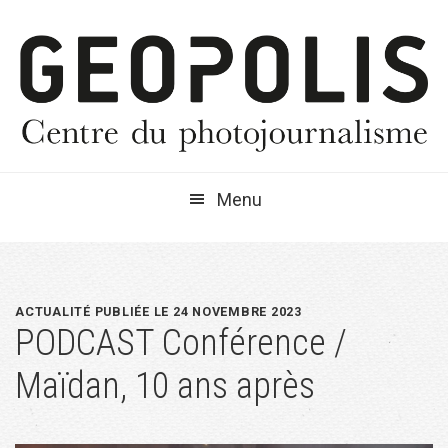
Passer
Passer
Passer
à
au
à
la
contenu
la
navigation
principal
barre
principale
latérale
principale
Menu
ACTUALITÉ PUBLIÉE LE 24 NOVEMBRE 2023
PODCAST Conférence /
Maïdan, 10 ans après