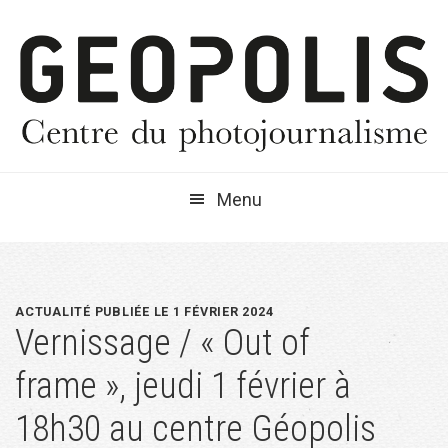
Passer
Passer
Passer
à
au
à
la
contenu
la
navigation
principal
barre
principale
latérale
principale
Menu
ACTUALITÉ PUBLIÉE LE 1 FÉVRIER 2024
Vernissage / « Out of
frame », jeudi 1 février à
18h30 au centre Géopolis