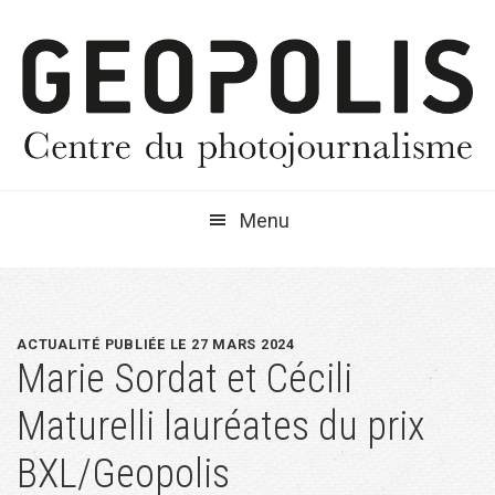
Passer
Passer
Passer
à
au
à
la
contenu
la
navigation
principal
barre
principale
latérale
principale
Menu
ACTUALITÉ PUBLIÉE LE 27 MARS 2024
Marie Sordat et Cécili
Maturelli lauréates du prix
BXL/Geopolis