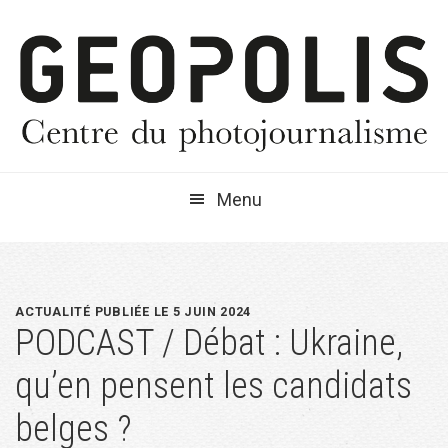
Passer
Passer
Passer
à
au
à
la
contenu
la
navigation
principal
barre
principale
latérale
principale
Menu
ACTUALITÉ PUBLIÉE LE 5 JUIN 2024
PODCAST / Débat : Ukraine,
qu’en pensent les candidats
belges ?