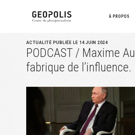
Passer
Passer
Passer
à
au
à
À PROPOS
la
contenu
la
navigation
principal
barre
principale
latérale
ACTUALITÉ PUBLIÉE LE 14 JUIN 2024
PODCAST / Maxime Aud
principale
fabrique de l’influence.