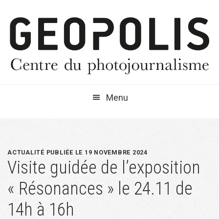
Passer
Passer
Passer
à
au
à
la
contenu
la
navigation
principal
barre
principale
latérale
principale
Menu
ACTUALITÉ PUBLIÉE LE 19 NOVEMBRE 2024
Visite guidée de l’exposition
« Résonances » le 24.11 de
14h à 16h