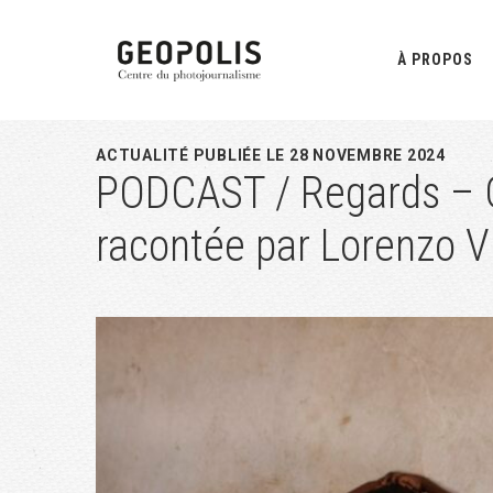
Passer
Passer
Passer
à
au
à
À PROPOS
la
contenu
la
navigation
principal
barre
principale
latérale
ACTUALITÉ PUBLIÉE LE 28 NOVEMBRE 2024
PODCAST / Regards – C
principale
racontée par Lorenzo Vi