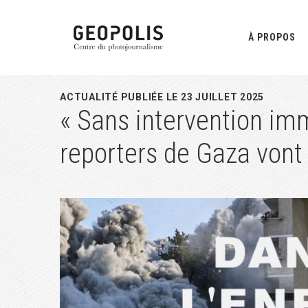
Passer
Passer
Passer
à
au
à
À PROPOS
la
contenu
la
navigation
principal
barre
principale
latérale
ACTUALITÉ PUBLIÉE LE 23 JUILLET 2025
« Sans intervention imm
principale
reporters de Gaza vont