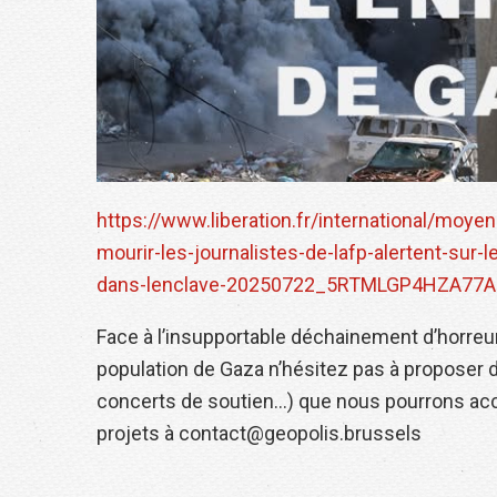
https://www.liberation.fr/international/moyen
mourir-les-journalistes-de-lafp-alertent-sur-
dans-lenclave-20250722_5RTMLGP4HZA77
Face à l’insupportable déchainement d’horreurs
population de Gaza n’hésitez pas à proposer d
concerts de soutien…) que nous pourrons accu
projets à contact@geopolis.brussels