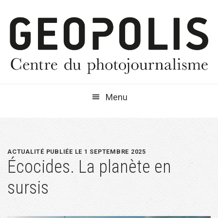
Passer
Passer
Passer
à
au
à
la
contenu
la
navigation
principal
barre
principale
latérale
principale
Menu
ACTUALITÉ PUBLIÉE LE 1 SEPTEMBRE 2025
Écocides. La planète en
sursis