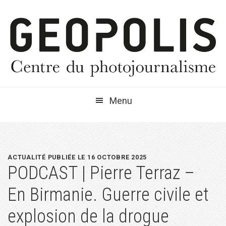
Passer
Passer
Passer
à
au
à
la
contenu
la
navigation
principal
barre
principale
latérale
principale
Menu
ACTUALITÉ PUBLIÉE LE 16 OCTOBRE 2025
PODCAST | Pierre Terraz –
En Birmanie. Guerre civile et
explosion de la drogue