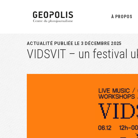
Passer
Passer
Passer
à
au
à
À PROPOS
la
contenu
la
navigation
principal
barre
principale
latérale
ACTUALITÉ PUBLIÉE LE 3 DÉCEMBRE 2025
VIDSVIT – un festival uk
principale