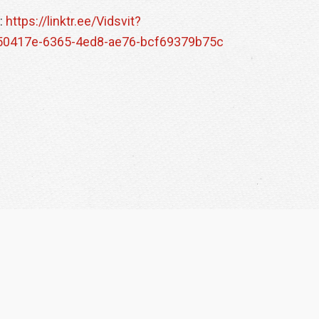
 :
https://linktr.ee/Vidsvit?
2550417e-6365-4ed8-ae76-bcf69379b75c