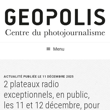
Passer
Passer
Passer
à
au
à
la
contenu
la
navigation
principal
barre
principale
latérale
principale
Menu
ACTUALITÉ PUBLIÉE LE 11 DÉCEMBRE 2025
2 plateaux radio
exceptionnels, en public,
les 11 et 12 décembre, pour