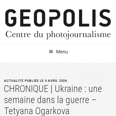
Passer
Passer
Passer
à
au
à
la
contenu
la
navigation
principal
barre
principale
latérale
principale
Menu
ACTUALITÉ PUBLIÉE LE 9 AVRIL 2026
CHRONIQUE | Ukraine : une
semaine dans la guerre –
Tetyana Ogarkova