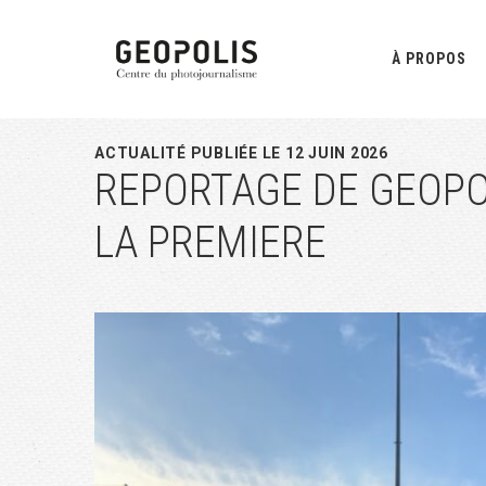
Passer
Passer
Passer
à
au
à
À PROPOS
la
contenu
la
navigation
principal
barre
principale
latérale
ACTUALITÉ PUBLIÉE LE 12 JUIN 2026
REPORTAGE DE GEOPOL
principale
LA PREMIERE