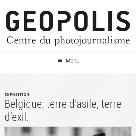
Passer
Passer
Passer
à
au
à
la
contenu
la
navigation
principal
barre
principale
latérale
principale
Menu
EXPOSITION
Belgique, terre d’asile, terre
d’exil.