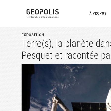
Passer
Passer
Passer
à
au
à
À PROPOS
la
contenu
la
navigation
principal
barre
principale
latérale
EXPOSITION
Terre(s), la planète dan
principale
Pesquet et racontée par