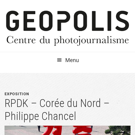
Passer
Passer
Passer
à
au
à
la
contenu
la
navigation
principal
barre
principale
latérale
principale
Menu
EXPOSITION
RPDK – Corée du Nord –
Philippe Chancel