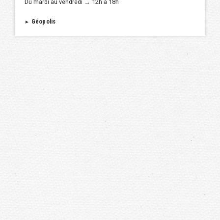
Du mardi au vendredi → 12h à 18h
Géopolis
►