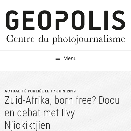
Passer
Passer
Passer
à
au
à
la
contenu
la
navigation
principal
barre
principale
latérale
principale
Menu
ACTUALITÉ PUBLIÉE LE 17 JUIN 2019
Zuid-Afrika, born free? Docu
en debat met Ilvy
Njiokiktjien