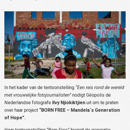
In het kader van de tentoonstelling
“Een reis rond de wereld
met vrouwelijke fotojournalisten”
nodigt Géopolis de
Nederlandse fotografe
Ilvy Njiokiktjien
uit om te praten
over haar project
“BORN FREE – Mandela´s Generation
of Hope”.
Haar tentoonstelling “Born Free” brengt de generatie