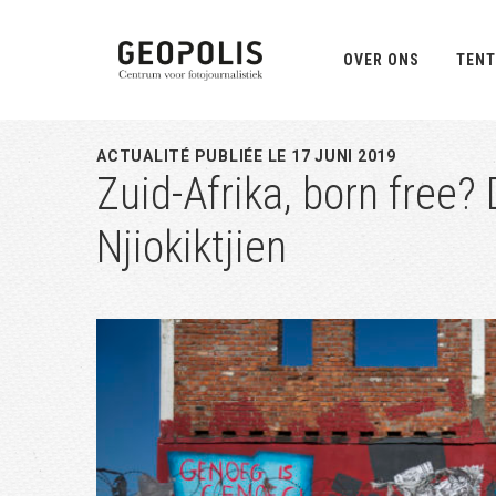
Spring
Door
Spring
naar
naar
naar
OVER ONS
TENT
de
de
de
hoofdnavigatie
hoofd
eerste
inhoud
sidebar
ACTUALITÉ PUBLIÉE LE 17 JUNI 2019
Zuid-Afrika, born free?
Njiokiktjien