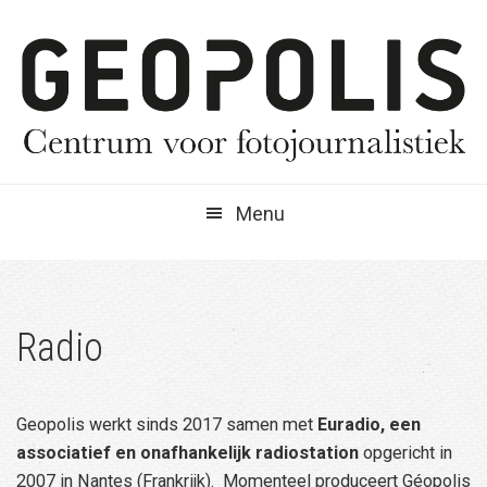
Spring
Door
Spring
naar
naar
naar
de
de
de
hoofdnavigatie
hoofd
eerste
inhoud
sidebar
Menu
Radio
Geopolis werkt sinds 2017 samen met
Euradio, een
associatief en onafhankelijk radiostation
opgericht in
2007 in Nantes (Frankrijk). Momenteel produceert Géopolis