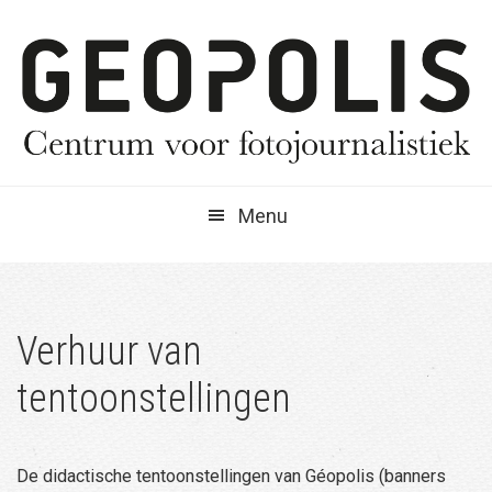
Spring
Door
Spring
naar
naar
naar
de
de
de
hoofdnavigatie
hoofd
eerste
inhoud
sidebar
Menu
Verhuur van
tentoonstellingen
De didactische tentoonstellingen van Géopolis (banners