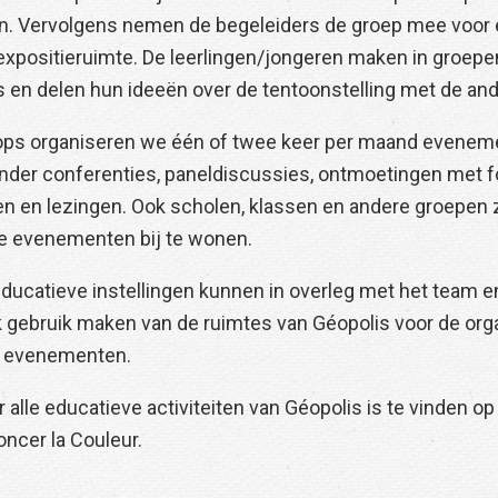
. Vervolgens nemen de begeleiders de groep mee voor e
expositieruimte. De leerlingen/jongeren maken in groepen
’s en delen hun ideeën over de tentoonstelling met de a
ps organiseren we één of twee keer per maand evenem
nder conferenties, paneldiscussies, ontmoetingen met f
en en lezingen. Ook scholen, klassen en andere groepen z
e evenementen bij te wonen.
ducatieve instellingen kunnen in overleg met het team e
 gebruik maken van de ruimtes van Géopolis voor de orga
en evenementen.
 alle educatieve activiteiten van Géopolis is te vinden o
ncer la Couleur.