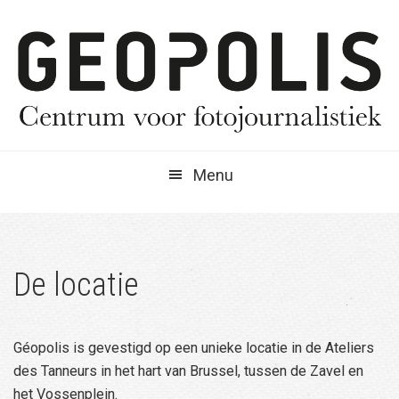
Spring
Door
Spring
naar
naar
naar
de
de
de
hoofdnavigatie
hoofd
eerste
inhoud
sidebar
Menu
De locatie
Géopolis is gevestigd op een unieke locatie in de Ateliers
des Tanneurs in het hart van Brussel, tussen de Zavel en
het Vossenplein.