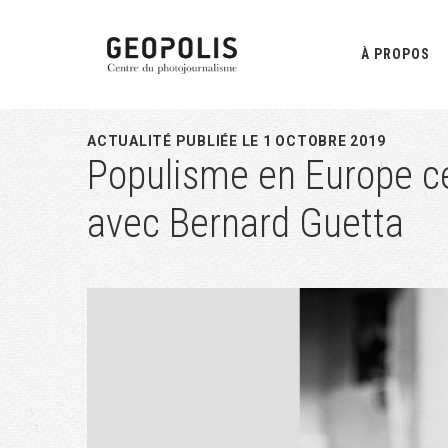
Passer
Passer
Passer
à
au
à
À PROPOS
la
contenu
la
navigation
principal
barre
principale
latérale
ACTUALITÉ PUBLIÉE LE 1 OCTOBRE 2019
Populisme en Europe ce
principale
avec Bernard Guetta