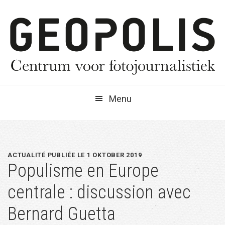
Spring
Door
Spring
naar
naar
naar
de
de
de
hoofdnavigatie
hoofd
eerste
inhoud
sidebar
Menu
ACTUALITÉ PUBLIÉE LE 1 OKTOBER 2019
Populisme en Europe
centrale : discussion avec
Bernard Guetta