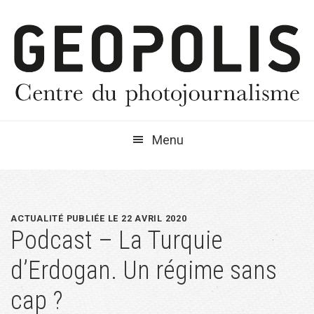
Passer
Passer
Passer
à
au
à
la
contenu
la
navigation
principal
barre
principale
latérale
principale
Menu
ACTUALITÉ PUBLIÉE LE 22 AVRIL 2020
Podcast – La Turquie
d’Erdogan. Un régime sans
cap ?