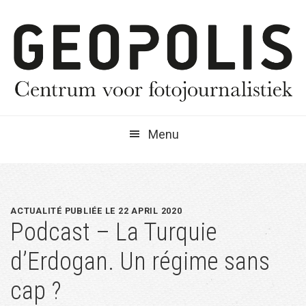
Spring
Door
Spring
naar
naar
naar
de
de
de
hoofdnavigatie
hoofd
eerste
inhoud
sidebar
Menu
ACTUALITÉ PUBLIÉE LE 22 APRIL 2020
Podcast – La Turquie
d’Erdogan. Un régime sans
cap ?