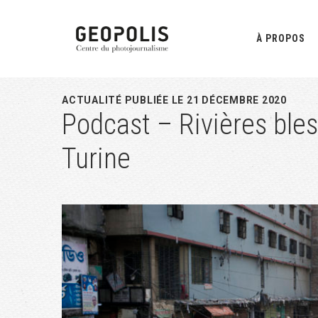
Passer
Passer
Passer
à
au
à
À PROPOS
la
contenu
la
navigation
principal
barre
principale
latérale
ACTUALITÉ PUBLIÉE LE 21 DÉCEMBRE 2020
Podcast – Rivières bles
principale
Turine