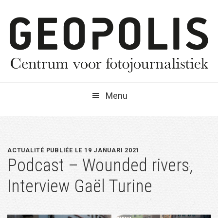
Spring
Door
Spring
naar
naar
naar
de
de
de
hoofdnavigatie
hoofd
eerste
inhoud
sidebar
Menu
ACTUALITÉ PUBLIÉE LE 19 JANUARI 2021
Podcast – Wounded rivers,
Interview Gaël Turine