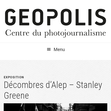
Passer
Passer
Passer
à
au
à
la
contenu
la
navigation
principal
barre
principale
latérale
principale
Menu
EXPOSITION
Décombres d’Alep – Stanley
Greene