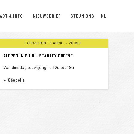
ACT & INFO
NIEUWSBRIEF
STEUN ONS
NL
EXPOSITION : 3 APRIL → 20 MEI
ALEPPO IN PUIN – STANLEY GREENE
Van dinsdag tot vrijdag → 12u tot 18u
Géopolis
►