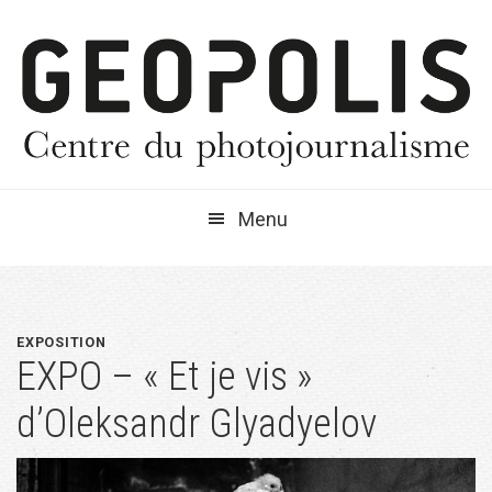
Passer
Passer
Passer
à
au
à
la
contenu
la
navigation
principal
barre
principale
latérale
principale
Menu
EXPOSITION
EXPO – « Et je vis »
d’Oleksandr Glyadyelov