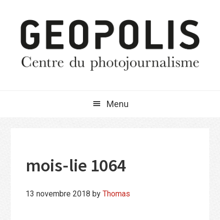
Passer
Passer
Passer
à
au
à
la
contenu
la
navigation
principal
barre
principale
latérale
principale
Menu
mois-lie 1064
13 novembre 2018
by
Thomas