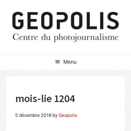
Passer
Passer
Passer
à
au
à
la
contenu
la
navigation
principal
barre
principale
latérale
principale
Menu
mois-lie 1204
5 décembre 2018
by
Geopolis