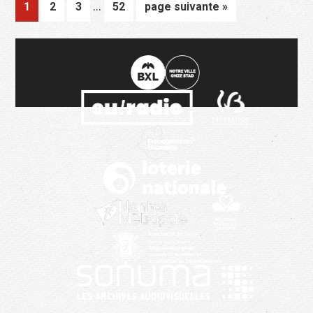
Pages
…
Page
Page
Page
Page
Aller
1
2
3
52
page suivante »
provisoires
à
omises
la