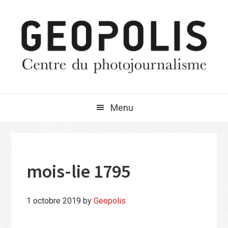
Passer
Passer
Passer
à
au
à
la
contenu
la
navigation
principal
barre
principale
latérale
principale
Menu
mois-lie 1795
1 octobre 2019
by
Geopolis