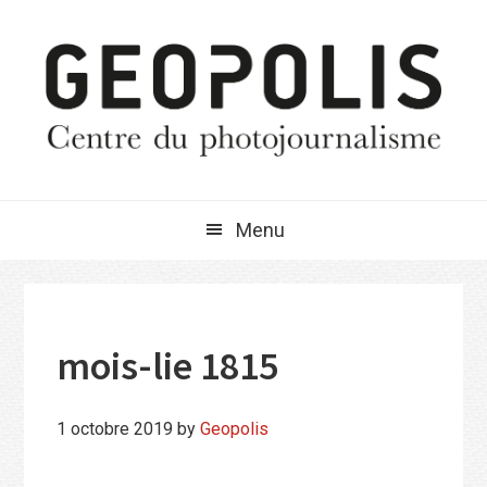
Passer
Passer
Passer
à
au
à
la
contenu
la
navigation
principal
barre
principale
latérale
principale
Menu
mois-lie 1815
1 octobre 2019
by
Geopolis