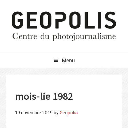
Passer
Passer
Passer
à
au
à
la
contenu
la
navigation
principal
barre
principale
latérale
principale
Menu
mois-lie 1982
19 novembre 2019
by
Geopolis