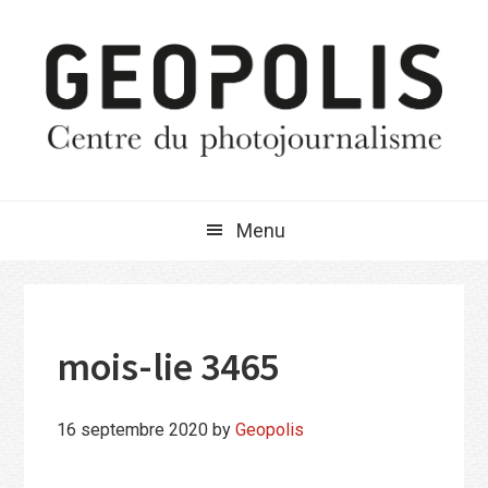
Passer
Passer
Passer
à
au
à
la
contenu
la
navigation
principal
barre
principale
latérale
principale
Menu
mois-lie 3465
16 septembre 2020
by
Geopolis