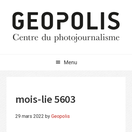
Passer
Passer
Passer
à
au
à
la
contenu
la
navigation
principal
barre
principale
latérale
principale
Menu
mois-lie 5603
29 mars 2022
by
Geopolis