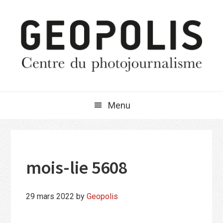
Passer
Passer
Passer
à
au
à
la
contenu
la
navigation
principal
barre
principale
latérale
principale
Menu
mois-lie 5608
29 mars 2022
by
Geopolis