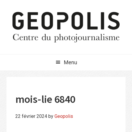
Passer
Passer
Passer
à
au
à
la
contenu
la
navigation
principal
barre
principale
latérale
principale
Menu
mois-lie 6840
22 février 2024
by
Geopolis