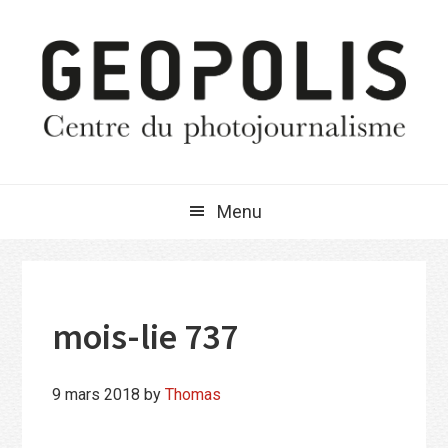
Passer
Passer
Passer
à
au
à
la
contenu
la
navigation
principal
barre
principale
latérale
principale
Menu
mois-lie 737
9 mars 2018
by
Thomas