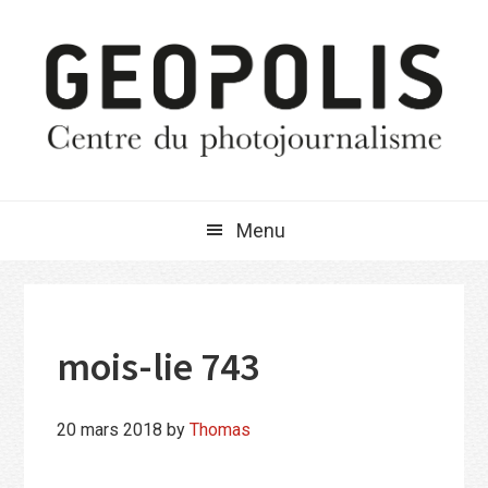
Passer
Passer
Passer
à
au
à
la
contenu
la
navigation
principal
barre
principale
latérale
principale
Menu
mois-lie 743
20 mars 2018
by
Thomas