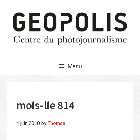
Passer
Passer
Passer
à
au
à
la
contenu
la
navigation
principal
barre
principale
latérale
principale
Menu
mois-lie 814
4 juin 2018
by
Thomas