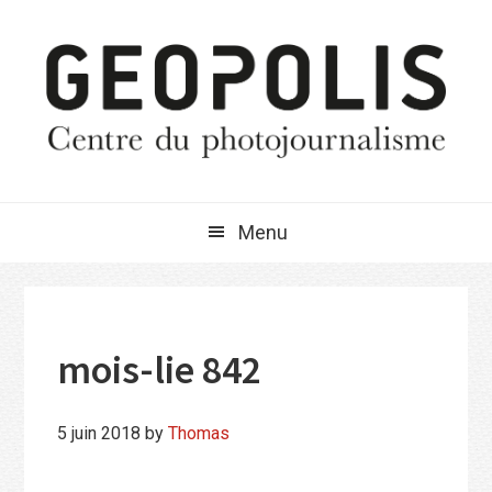
Passer
Passer
Passer
à
au
à
la
contenu
la
navigation
principal
barre
principale
latérale
principale
Menu
mois-lie 842
5 juin 2018
by
Thomas